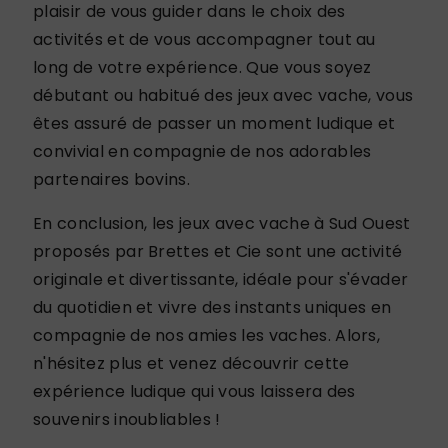
plaisir de vous guider dans le choix des
activités et de vous accompagner tout au
long de votre expérience. Que vous soyez
débutant ou habitué des jeux avec vache, vous
êtes assuré de passer un moment ludique et
convivial en compagnie de nos adorables
partenaires bovins.
En conclusion, les jeux avec vache à Sud Ouest
proposés par Brettes et Cie sont une activité
originale et divertissante, idéale pour s'évader
du quotidien et vivre des instants uniques en
compagnie de nos amies les vaches. Alors,
n'hésitez plus et venez découvrir cette
expérience ludique qui vous laissera des
souvenirs inoubliables !