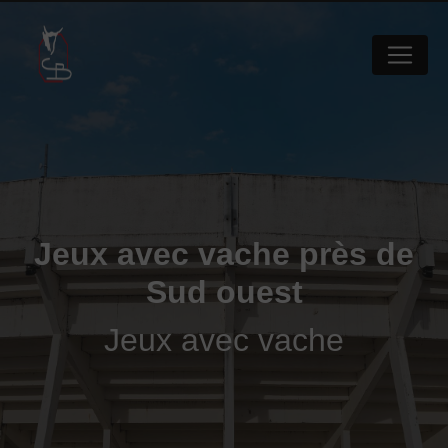
Panneau de gestion des cookies
Jeux avec vache près de
Sud ouest
Jeux avec vache