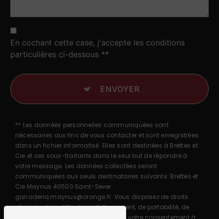
En cochant cette case, j'accepte les conditions
particulières ci-dessous **
ENVOYER
** Les données personnelles communiquées sont
nécessaires aux fins de vous contacter et sont enregistrées
dans un fichier informatisé. Elles sont destinées à Brettes et
Cie et ses sous-traitants dans le seul but de répondre à
votre message. Les données collectées seront
communiquées aux seuls destinataires suivants: Brettes et
Cie Maynus 40500 Saint-Sever
ganaderia.maynus@orange.fr. Vous disposez de droits
d’accès, de rectification, d’effacement, de portabilité, de
limitation, d’opposition, de retrait de votre consentement à