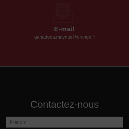
E-mail
ganaderia.maynus@orange.fr
Contactez-nous