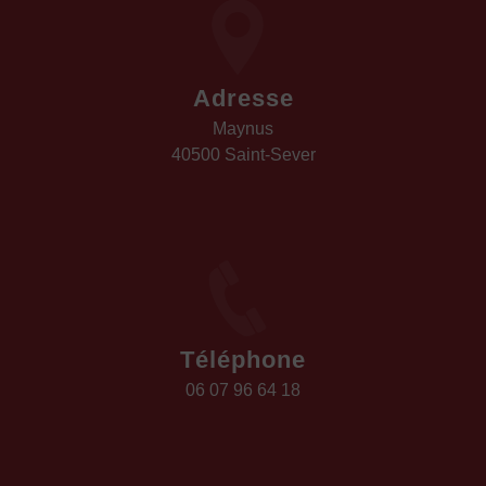
Adresse
Maynus
40500 Saint-Sever
Téléphone
06 07 96 64 18