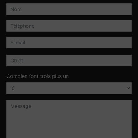
Combien font trois plus un