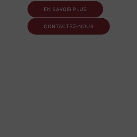
EN SAVOIR PLUS
CONTACTEZ-NOUS