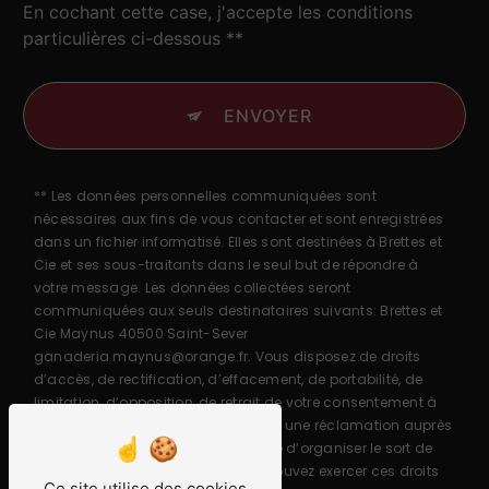
En cochant cette case, j'accepte les conditions
particulières ci-dessous **
ENVOYER
** Les données personnelles communiquées sont
nécessaires aux fins de vous contacter et sont enregistrées
dans un fichier informatisé. Elles sont destinées à Brettes et
Cie et ses sous-traitants dans le seul but de répondre à
votre message. Les données collectées seront
communiquées aux seuls destinataires suivants: Brettes et
Cie Maynus 40500 Saint-Sever
ganaderia.maynus@orange.fr. Vous disposez de droits
d’accès, de rectification, d’effacement, de portabilité, de
limitation, d’opposition, de retrait de votre consentement à
tout moment et du droit d’introduire une réclamation auprès
d’une autorité de contrôle, ainsi que d’organiser le sort de
vos données post-mortem. Vous pouvez exercer ces droits
Ce site utilise des cookies