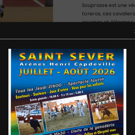
Souprosse est une vér
toreros, ces cavaliers
courage et élégance, 
vie se côtoient. Les 
monde, sont transport
dégagent de chaque in
Une expérience s
Assister à un spectac
simple divertissement
sensorielle, où se mê
costumes des toreros,
acclamations du publi
empreinte indélébile 
La passion au c
Chez Brettes et Cie, 