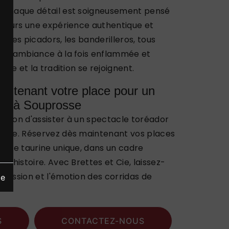
 Chaque détail est soigneusement pensé
ateurs une expérience authentique et
s, les picadors, les banderilleros, tous
une ambiance à la fois enflammée et
oure et la tradition se rejoignent.
intenant votre place pour un
dor à Souprosse
asion d'assister à un spectacle toréador
osse. Réservez dès maintenant vos places
ence taurine unique, dans un cadre
d'histoire. Avec Brettes et Cie, laissez-
passion et l'émotion des corridas de
ge
S
CONTACTEZ-NOUS