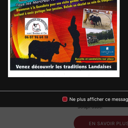
de chaque spectacle.
pour offrir aux spect
inoubliable. Les torero
contribuent à créer 
solennelle, où la brav
Réservez dès ma
spectacle toréa
Ne manquez pas l'occ
exceptionnel à Soupr
pour vivre une expéri
authentique et chargé 
vous emporter par la 
Ne plus afficher ce messa
Souprosse.
EN SAVOIR PLU