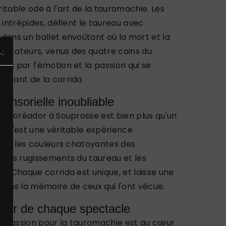
itable ode à l'art de la tauromachie. Les
 intrépides, défient le taureau avec
dans un ballet envoûtant où la mort et la
×
spectateurs, venus des quatre coins du
és par l'émotion et la passion qui se
stant de la corrida.
ensorielle inoubliable
le toréador à Souprosse est bien plus qu'un
. C'est une véritable expérience
lent les couleurs chatoyantes des
 les rugissements du taureau et les
c. Chaque corrida est unique, et laisse une
dans la mémoire de ceux qui l'ont vécue.
œur de chaque spectacle
la passion pour la tauromachie est au cœur