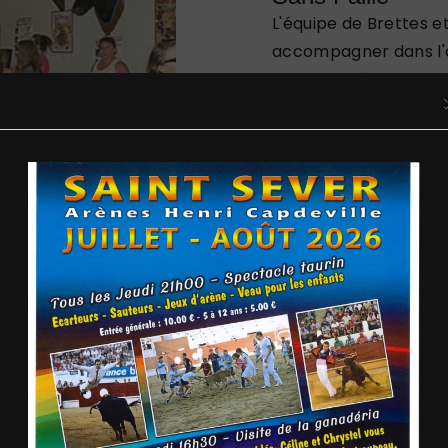
L'équipe de Brettes e
accompagner dans l'
soit pour définir vos 
technique ou de serv
vous conseiller et vo
accroc le jour J. Notr
moment inoubliable, à
Des Tarifs Concu
Avantageuses
Chez Brettes et Cie, 
important à prendre 
événement. C'est pou
compétitifs et des of
salles à Souprosse. V
qualité-prix, sans co