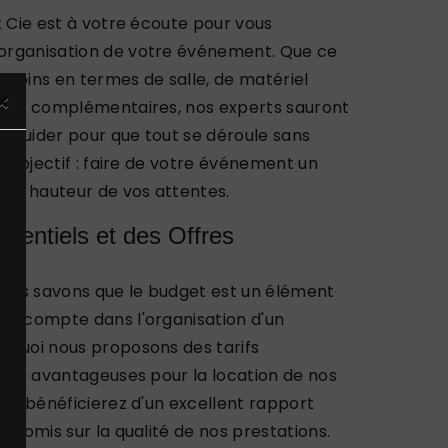
t Cie est à votre écoute pour vous
organisation de votre événement. Que ce
besoins en termes de salle, de matériel
×
ices complémentaires, nos experts sauront
us guider pour que tout se déroule sans
e objectif : faire de votre événement un
 la hauteur de vos attentes.
rrentiels et des Offres
nous savons que le budget est un élément
en compte dans l'organisation d'un
rquoi nous proposons des tarifs
fres avantageuses pour la location de nos
ous bénéficierez d'un excellent rapport
mpromis sur la qualité de nos prestations.