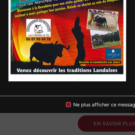
Nous nous engageons à
meilleur prix.
Réservez Votre S
Ne laissez pas le has
événement à Soupros
Cie pour réserver la s
disposition pour répo
présenter nos différ
réservation. Faites 
mémorable grâce à la 
N'attendez plus, cont
Ne plus afficher ce messa
la salle parfaite pou
EN SAVOIR PLU