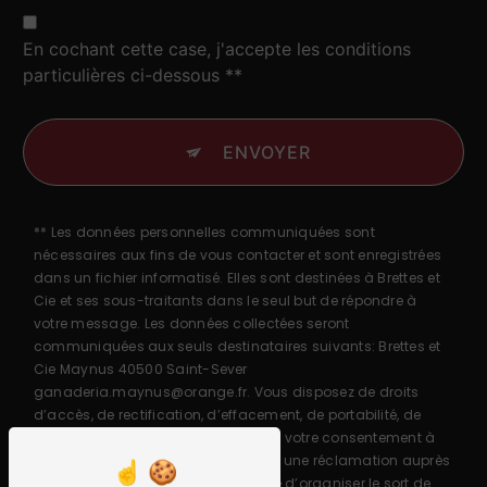
En cochant cette case, j'accepte les conditions
particulières ci-dessous **
ENVOYER
** Les données personnelles communiquées sont
nécessaires aux fins de vous contacter et sont enregistrées
dans un fichier informatisé. Elles sont destinées à Brettes et
Cie et ses sous-traitants dans le seul but de répondre à
votre message. Les données collectées seront
communiquées aux seuls destinataires suivants: Brettes et
Cie Maynus 40500 Saint-Sever
ganaderia.maynus@orange.fr. Vous disposez de droits
d’accès, de rectification, d’effacement, de portabilité, de
limitation, d’opposition, de retrait de votre consentement à
tout moment et du droit d’introduire une réclamation auprès
d’une autorité de contrôle, ainsi que d’organiser le sort de